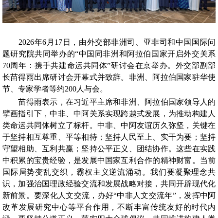
2026年6月17日，由外交部非洲司、亚非司和中国国际问
题研究院共同举办的“中国同非洲和阿拉伯国家开启外交关系
70周年：携手共建命运共同体”研讨会在京举办。外交部副部
长苗得雨出席研讨会开幕式并致辞。非洲、阿拉伯国家驻华使
节、专家学者等约200人与会。
苗得雨表示，在习近平主席和非洲、阿拉伯国家领导人的
擘画指引下，中非、中阿关系实现跨越式发展，为推动构建人
类命运共同体树立了标杆。中非、中阿友谊历久弥坚，关键在
于坚持相互尊重、平等相待；坚持人民至上、实干为要；坚持
守望相助、互利共赢；坚持公平正义、团结协作。这些在实践
中积累的宝贵经验，是发展中国家互利合作的精神财富。当前
国际局势变乱交织，霸权主义逆流涌动。我们要凝聚理念共
识，加强治国理政经验交流和发展战略对接，共同开辟现代化
新前景。要深化人文交流，办好“中非人文交流年”，发挥中阿
改革发展研究中心等平台作用，不断丰富传统友好的时代内