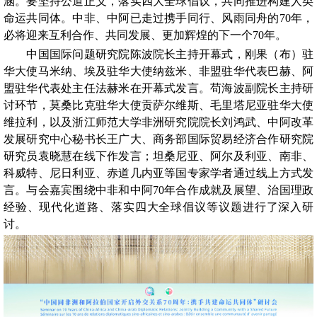
涵。要坚持公道正义，落实四大全球倡议，共同推进构建人类
命运共同体。中非、中阿已走过携手同行、风雨同舟的70年，
必将迎来互利合作、共同发展、更加辉煌的下一个70年。
中国国际问题研究院陈波院长主持开幕式，刚果（布）驻
华大使马米纳、埃及驻华大使纳兹米、非盟驻华代表巴赫、阿
盟驻华代表处主任法赫米在开幕式发言。苟海波副院长主持研
讨环节，莫桑比克驻华大使贡萨尔维斯、毛里塔尼亚驻华大使
维拉利，以及浙江师范大学非洲研究院院长刘鸿武、中阿改革
发展研究中心秘书长王广大、商务部国际贸易经济合作研究院
研究员袁晓慧在线下作发言；坦桑尼亚、阿尔及利亚、南非、
科威特、尼日利亚、赤道几内亚等国专家学者通过线上方式发
言。与会嘉宾围绕中非和中阿70年合作成就及展望、治国理政
经验、现代化道路、落实四大全球倡议等议题进行了深入研
讨。