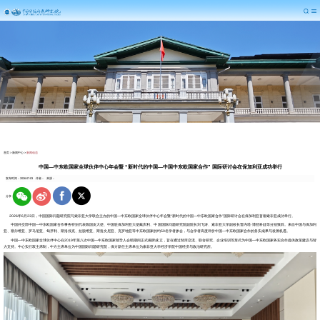
首页
>
新闻中心
>
新闻动态
中国—中东欧国家全球伙伴中心年会暨 “新时代的中国—中国中东欧国家合作” 国际研讨会在保加利亚成功举行
发布时间：2026-07-03
作者：
来源：
分享
2026年6月23日，中国国际问题研究院与索非亚大学联合主办的
中国—中东欧国家全球伙伴中心年会暨“新时代的中国—中东欧国家合作”国际研讨会在保加利亚首都索非亚成功举行。
中国外交部中国—中东欧国家合作事务特别代表陈国友大使、中国驻保加利亚大使戴庆利、中国国际问题研究院副院长刘飞涛、索非亚大学副校长雷内塔·博然科娃等分别致辞。来自中国与保加利
亚、塞尔维亚、罗马尼亚、匈牙利、斯洛伐克、拉脱维亚、斯洛文尼亚、克罗地亚等中东欧国家的约50名学者参会，与会学者高度评价中国—中东欧国家合作的务实成果与发展机遇。
中国—中东欧国家全球伙伴中心在2019年第八次中国—中东欧国家领导人会晤期间正式揭牌成立，旨在通过智库交流、联合研究、企业培训等形式为中国—中东欧国家务实合作提供政策建议与智
力支持。中心实行双主席制，中方主席单位为中国国际问题研究院，保方新任主席单位为索非亚大学经济学院中国经济与政治研究所。