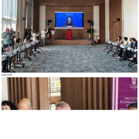
陈国友特代致辞