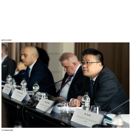
戴庆利大使致辞
刘飞涛副院长致辞