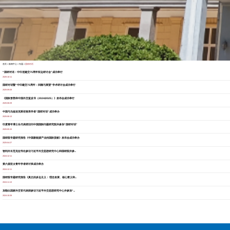
首页
>
新闻中心
>
专题
>
国研对话
“国研对话：中印尼建交75周年双边研讨会”成功举行
2025-10-11
国研对话暨“中印建交75周年：回顾与展望”学术研讨会成功举行
2025-09-28
《国际形势和中国外交蓝皮书（2024/2025）》发布会成功举行
2025-08-29
中国与乌兹别克斯坦智库学者“国研对话”成功举办
2025-06-13
印度青年博士生代表团访问中国国际问题研究院并参加“国研对话”
2025-05-15
国研院专题研究报告《中国新能源产业的国际贡献》发布会成功举办
2025-04-27
智利外长范克拉韦伦参访习近平外交思想研究中心和国研院并参...
2024-12-11
第六届亚太青年学者研讨班成功举办
2024-12-11
国研院专题研究报告《真正的多边主义： 理念发展、核心要义和...
2024-11-13
加勒比国家外交官代表团参访习近平外交思想研究中心并参加“...
2024-10-28